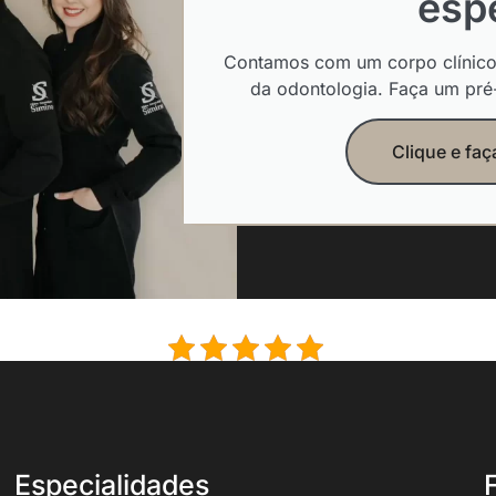
espe
Contamos com um corpo clínico 
da odontologia. Faça um pré
Clique e fa
Especialidades