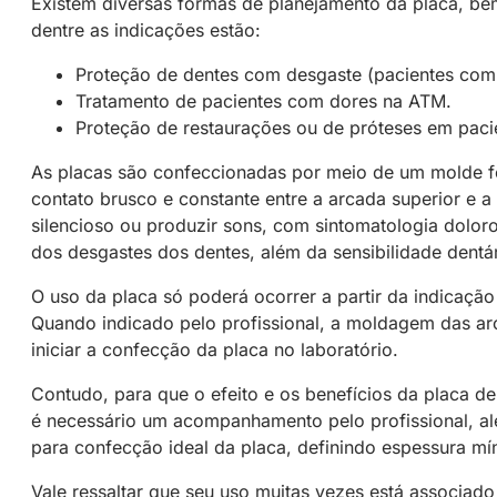
Existem diversas formas de planejamento da placa, be
dentre as indicações estão:
Proteção de dentes com desgaste (pacientes com
Tratamento de pacientes com dores na ATM.
Proteção de restaurações ou de próteses em pac
As placas são confeccionadas por meio de um molde feit
contato brusco e constante entre a arcada superior e a 
silencioso ou produzir sons, com sintomatologia dolor
dos desgastes dos dentes, além da sensibilidade dentár
O uso da placa só poderá ocorrer a partir da indicação
Quando indicado pelo profissional, a moldagem das arca
iniciar a confecção da placa no laboratório.
Contudo, para que o efeito e os benefícios da placa d
é necessário um acompanhamento pelo profissional, alé
para confecção ideal da placa, definindo espessura mín
Vale ressaltar que seu uso muitas vezes está associad